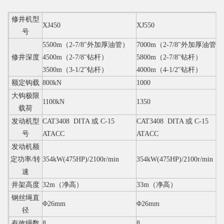
修井机型
XJ450
XJ550
号
5500m
（2-7/8"外加厚油管）
7000m
（2-7/8"外加厚油管）
修井深度
4500m
（2-7/8"钻杆）
5800m
（2-7/8"钻杆）
3500m
（3-1/2"钻杆）
4000m
（4-1/2"钻杆）
额定钩载
800kN
1000
大钩极限
1100kN
1350
载荷
发动机型
CAT3408 DITA 或 C-15
CAT3408 DITA 或 C-15
号
ATACC
ATACC
发动机额
定功率/转
354kW(475HP)/2100r/min
354kW(475HP)/2100r/min
速
井架高度
32m（净高）
33m（净高）
钢丝绳直
Φ26mm
Φ26mm
径
有效绳数
8
8