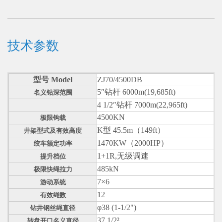
技术参数
型号 Model
ZJ70/4500DB
5″钻杆 6000m(19,685ft)
名义钻深范围
4 1/2″钻杆 7000m(22,965ft)
4500KN
极限钩载
K型 45.5m（149ft）
井架型式及有效高度
1470KW（2000HP）
绞车额定功率
1+1R,无级调速
提升档位
485kN
极限快绳拉力
7×6
游动系统
12
有效绳数
φ38 (1-1/2")
钻井钢丝绳直径
37 1/2²
转盘开口名义直径